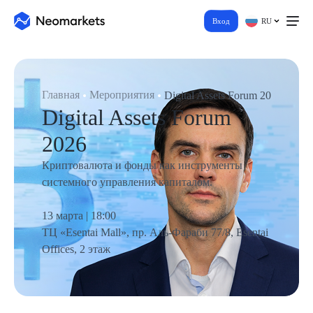
Вход
RU
Главная
Мероприятия
Digital Assets Forum 2026
Digital Assets Forum
2026
Криптовалюта и фонды как инструменты
системного управления капиталом.
13 марта | 18:00
ТЦ «Esentai Mall», пр. Аль-Фараби 77/8, Esentai
Offices, 2 этаж