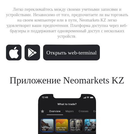
Легко переключайтесь между своими учетными записями и
устройствами. Независимо от того, предпочитаете ли вы торговать
на своем компьютере или в пути, Neomarkets KZ легко
удовлетворит ваши предпочтения. Платформа доступна через веб-
браузеры и поддерживает одновременный доступ с нескольких
устройств.
Открыть web-terminal
Приложение Neomarkets KZ