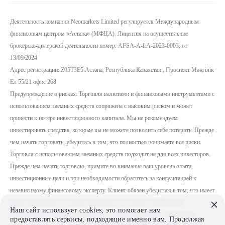
Деятельность компании Neomarkets Limited регулируется Международным
финансовым центром «Астана» (МФЦА). Лицензия на осуществление
брокерско-дилерской деятельности номер:
AFSA-A-LA-2023-0003, от
13/09/2024
Адрес регистрации: Z05T3E5 Астана, Республика Казахстан , Проспект Мәңгілік
Ел 55/21 офис 268
Предупреждение о рисках: Торговля валютами и финансовыми инструментами с
использованием заемных средств сопряжена с высоким риском и может
привести к потере инвестиционного капитала. Мы не рекомендуем
инвестировать средства, которые вы не можете позволить себе потерять. Прежде
чем начать торговать, убедитесь в том, что полностью понимаете все риски.
Торговля с использованием заемных средств подходит не для всех инвесторов.
Прежде чем начать торговлю, примите во внимание ваш уровень опыта,
инвестиционные цели и при необходимости обратитесь за консультацией к
независимому финансовому эксперту. Клиент обязан убедиться в том, что имеет
право пользоваться услугами Neomarkets Ltd, исходя из требований,
Наш сайт использует cookies, это помогает нам
установленных законодательством в его стране проживания. Пожалуйста,
предоставлять сервисы, подходящие именно вам. Продолжая